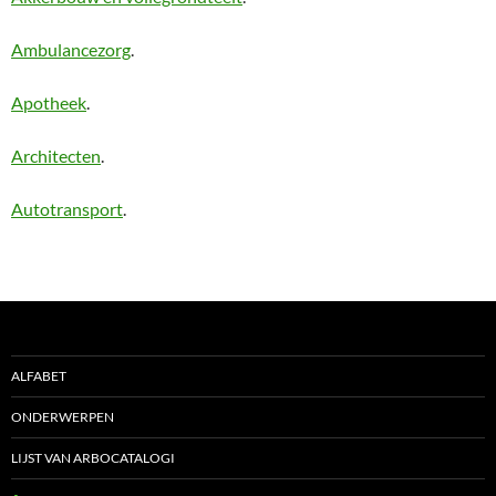
Ambulancezorg
.
Apotheek
.
Architecten
.
Autotransport
.
ALFABET
ONDERWERPEN
LIJST VAN ARBOCATALOGI