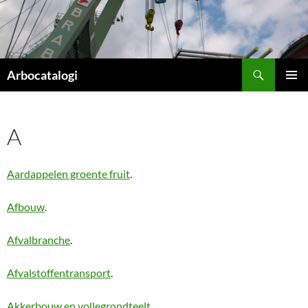
Ga
naar
de
inhoud
Zoeken
Arbocatalogi
PRIMAI
MENU
A
Aardappelen groente fruit
.
Afbouw
.
Afvalbranche
.
Afvalstoffentransport
.
Akkerbouw en vollegrondteelt
.