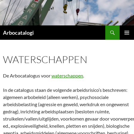
Ga
naar
de
inhoud
Zoeken
Arbocatalogi
PRIMAI
MENU
WATERSCHAPPEN
De Arbocatalogus voor
waterschappen
.
In de catalogus staan de volgende arbeidsrisico’s beschreven:
algemeen arbobeleid (alleen werken), psychosociale
arbeidsbelasting (agressie en geweld, werkdruk en ongewenst
gedrag), inrichting arbeidsplaatsen (besloten ruimte,
struikelen/vallen/uitglijden, voorkomen gevaar door voorwerpe
ed., explosieveiligheid, knellen, pletten en snijden), biologische
agentia, arbeidsmiddelen (algemene voorschriften, besturing).