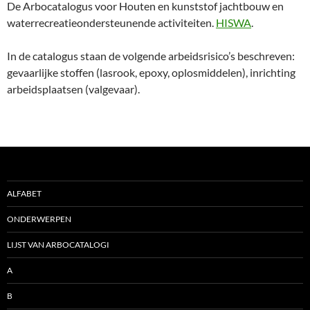
De Arbocatalogus voor Houten en kunststof jachtbouw en
waterrecreatieondersteunende activiteiten.
HISWA
.
In de catalogus staan de volgende arbeidsrisico’s beschreven:
gevaarlijke stoffen (lasrook, epoxy, oplosmiddelen), inrichting
arbeidsplaatsen (valgevaar).
ALFABET
ONDERWERPEN
LIJST VAN ARBOCATALOGI
A
B