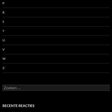
P
R
S
T
U
V
W
Z
Zoeken
naar:
RECENTE REACTIES