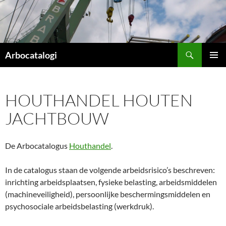
Ga
naar
de
inhoud
Zoeken
Arbocatalogi
PRIMAI
MENU
HOUTHANDEL HOUTEN
JACHTBOUW
De Arbocatalogus
Houthandel
.
In de catalogus staan de volgende arbeidsrisico’s beschreven:
inrichting arbeidsplaatsen, fysieke belasting, arbeidsmiddelen
(machineveiligheid), persoonlijke beschermingsmiddelen en
psychosociale arbeidsbelasting (werkdruk).