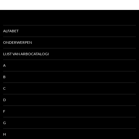
ALFABET
ONDERWERPEN
LIJST VAN ARBOCATALOGI
A
B
C
D
F
G
H