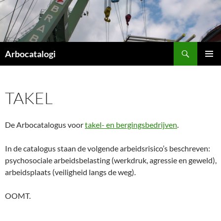
Ga
naar
de
inhoud
Zoeken
Arbocatalogi
PRIMAI
MENU
TAKEL
De Arbocatalogus voor
takel- en bergingsbedrijven
.
In de catalogus staan de volgende arbeidsrisico’s beschreven:
psychosociale arbeidsbelasting (werkdruk, agressie en geweld),
arbeidsplaats (veiligheid langs de weg).
OOMT.