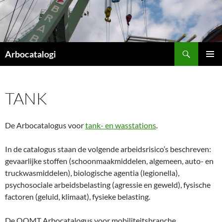
Ga
naar
de
inhoud
Zoeken
Arbocatalogi
PRIMAI
MENU
TANK
De Arbocatalogus voor
tank- en wasstations
.
In de catalogus staan de volgende arbeidsrisico’s beschreven:
gevaarlijke stoffen (schoonmaakmiddelen, algemeen, auto- en
truckwasmiddelen), biologische agentia (legionella),
psychosociale arbeidsbelasting (agressie en geweld), fysische
factoren (geluid, klimaat), fysieke belasting.
De OOMT Arbocatalogus voor mobiliteitsbranche.