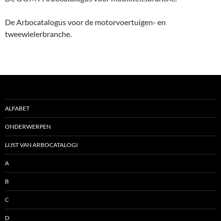
De Arbocatalogus voor de motorvoertuigen- en
tweewielerbranche.
ALFABET
ONDERWERPEN
LIJST VAN ARBOCATALOGI
A
B
C
D