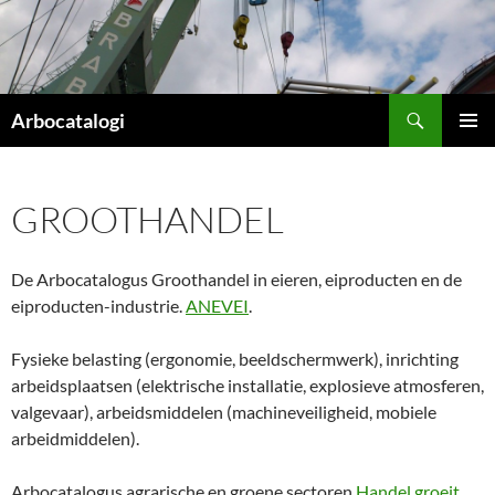
Ga
naar
de
inhoud
Zoeken
Arbocatalogi
PRIMAI
MENU
GROOTHANDEL
De Arbocatalogus Groothandel in eieren, eiproducten en de
eiproducten-industrie.
ANEVEI
.
Fysieke belasting (ergonomie, beeldschermwerk), inrichting
arbeidsplaatsen (elektrische installatie, explosieve atmosferen,
valgevaar), arbeidsmiddelen (machineveiligheid, mobiele
arbeidmiddelen).
Arbocatalogus agrarische en groene sectoren
Handel groeit
.