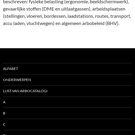
beschreven: fysieke belasting (ergonomie, beeldschermwerk),
gevaarlijke stoffen (DME en uitlaatgassen), arbeidsplaatsen
(stellingen, vloeren, bordessen, laadstations, routes, transport,
accu laden, vluchtwegen) en algemeen arbobeleid (BHV).
ALFABET
ONDERWERPEN
LIJST VAN ARBOCATALOGI
A
B
C