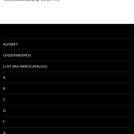
ALFABET
ONDERWERPEN
LIJST VAN ARBOCATALOGI
A
B
C
D
F
G