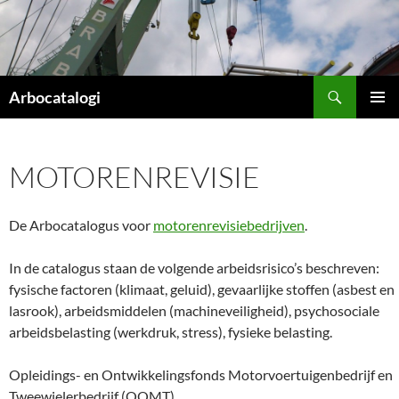
Ga
naar
de
inhoud
Zoeken
Arbocatalogi
PRIMAI
MENU
MOTORENREVISIE
De Arbocatalogus voor
motorenrevisiebedrijven
.
In de catalogus staan de volgende arbeidsrisico’s beschreven:
fysische factoren (klimaat, geluid), gevaarlijke stoffen (asbest en
lasrook), arbeidsmiddelen (machineveiligheid), psychosociale
arbeidsbelasting (werkdruk, stress), fysieke belasting.
Opleidings- en Ontwikkelingsfonds Motorvoertuigenbedrijf en
Tweewielerbedrijf (OOMT).