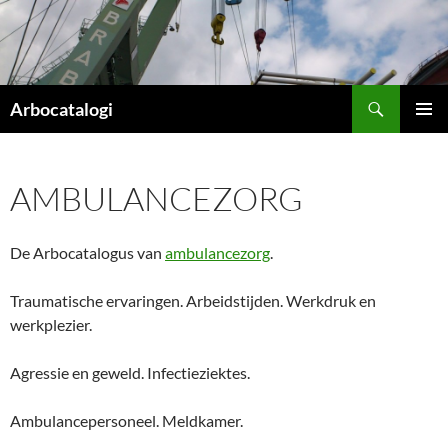
Ga
naar
de
inhoud
Zoeken
Arbocatalogi
PRIMAI
MENU
AMBULANCEZORG
De Arbocatalogus van
ambulancezorg
.
Traumatische ervaringen. Arbeidstijden. Werkdruk en
werkplezier.
Agressie en geweld. Infectieziektes.
Ambulancepersoneel. Meldkamer.