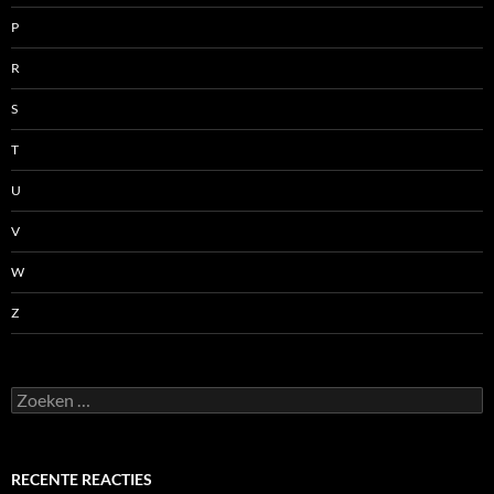
P
R
S
T
U
V
W
Z
Zoeken
naar:
RECENTE REACTIES