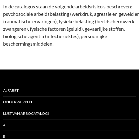
In de catalogus staan de volgende arbeidsrisico’s beschreven:
psychosociale arbeidsbelasting (werkdruk, agressie en geweld e
traumatische ervaringen), fysieke belasting (beeldschermwerk,
zwangeren), fysische factoren (geluid), gevaarlijke stoffen,
biologische agentia (infectieziektes), persoonlijke
beschermingsmiddelen.
ALFABET
ONDERWERPEN
LIJST VAN ARBOCATALOGI
A
B