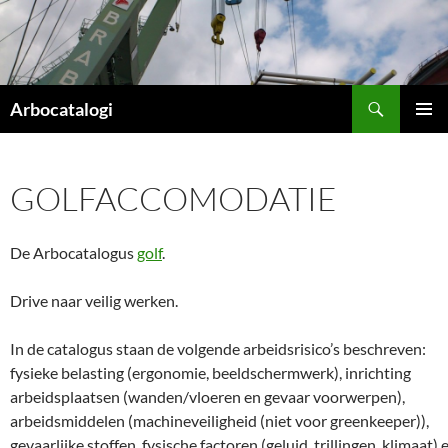
Ga
naar
de
inhoud
Zoeken
Arbocatalogi
PRIMAI
MENU
GOLFACCOMODATIE
De Arbocatalogus
golf
.
Drive naar veilig werken.
In de catalogus staan de volgende arbeidsrisico’s beschreven:
fysieke belasting (ergonomie, beeldschermwerk), inrichting
arbeidsplaatsen (wanden/vloeren en gevaar voorwerpen),
arbeidsmiddelen (machineveiligheid (niet voor greenkeeper)),
gevaarlijke stoffen, fysische factoren (geluid, trillingen, klimaat) 