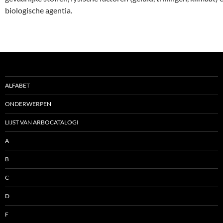
biologische agentia.
ALFABET
ONDERWERPEN
LIJST VAN ARBOCATALOGI
A
B
C
D
F