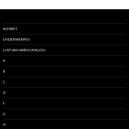
ALFABET
ONDERWERPEN
LIJST VAN ARBOCATALOGI
A
B
C
D
F
G
H