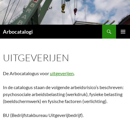
Ga
naar
de
inhoud
Zoeken
Arbocatalogi
PRIMAI
MENU
UITGEVERIJEN
De Arbocatalogus voor
uitgeverijen
.
In de catalogus staan de volgende arbeidsrisico’s beschreven:
psychosociale arbeidsbelasting (werkdruk), fysieke belasting
(beeldschermwerk) en fysische factoren (verlichting).
BU (Bedrijfstakbureau Uitgeverijbedrijf).