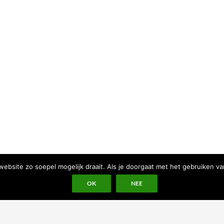
bsite zo soepel mogelijk draait. Als je doorgaat met het gebruiken va
OK
NEE