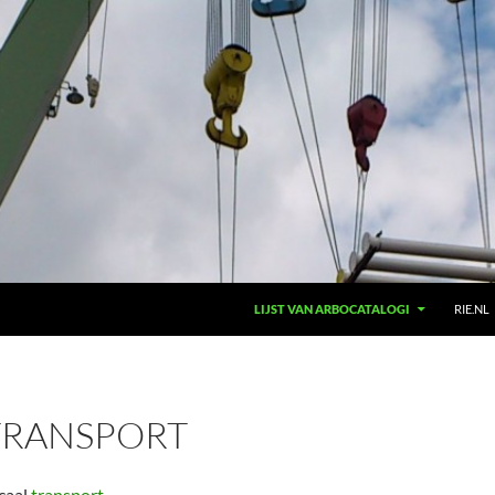
LIJST VAN ARBOCATALOGI
RIE.NL
TRANSPORT
caal
transport
.