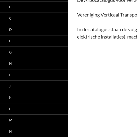
B
Vereniging Verticaal Transpo
C
In de catalogus staan de volg
D
elektrische installaties), mac
F
G
H
I
J
K
L
M
N