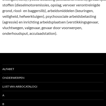
stoffen (dieselmotoremissies, opslag, vervoer verontreinigde
grond, riool- en baggerslib), arbeidsmiddelen (keuringen,
veiligheid, hefwerktuigen), psychosociale arbeidsbelasting
(agressie) en inrichting arbeidsplaatsen (verstikkingsgevaar,
vluchtwegen, valgevaar, gevaar door voorwerpen,
onderhoudsput, acculaadstation).
ALFABET
ONDERWERPEN
LIJST VAN ARBOCATALOGI
A
B