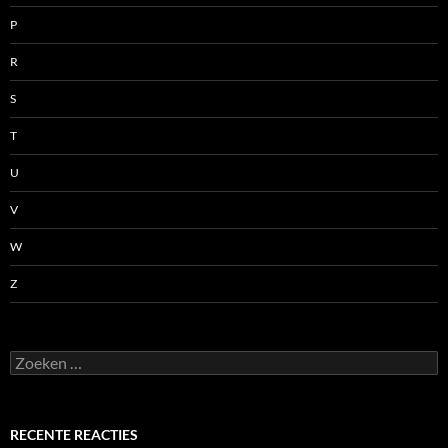
P
R
S
T
U
V
W
Z
Zoeken
naar:
RECENTE REACTIES