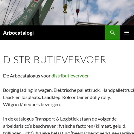
Ga
naar
de
inhoud
Zoeken
Arbocatalogi
PRIMAI
MENU
DISTRIBUTIEVERVOER
De Arbocatalogus voor
distributievervoer
.
Borging lading in wagen. Elektrische pallettruck. Handpallettruc
Laad- en losplaats. Laadklep. Rolcontainer dolly rolly.
Witgoed/meubels bezorgen.
In de catalogus Transport & Logistiek staan de volgende
arbeidsrisico’s beschreven: fysische factoren (klimaat, geluid,
trillingen, licht), fysieke belasting (beeldschermwerk), gevaarlijke