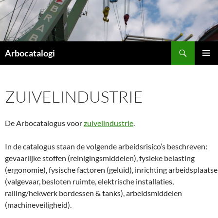
Ga
naar
de
inhoud
Zoeken
Arbocatalogi
PRIMAI
MENU
ZUIVELINDUSTRIE
De Arbocatalogus voor
zuivelindustrie
.
In de catalogus staan de volgende arbeidsrisico’s beschreven:
gevaarlijke stoffen (reinigingsmiddelen), fysieke belasting
(ergonomie), fysische factoren (geluid), inrichting arbeidsplaats
(valgevaar, besloten ruimte, elektrische installaties,
railing/hekwerk bordessen & tanks), arbeidsmiddelen
(machineveiligheid).