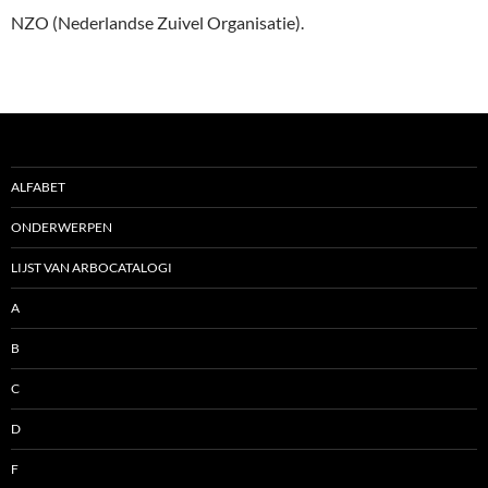
NZO (Nederlandse Zuivel Organisatie).
ALFABET
ONDERWERPEN
LIJST VAN ARBOCATALOGI
A
B
C
D
F