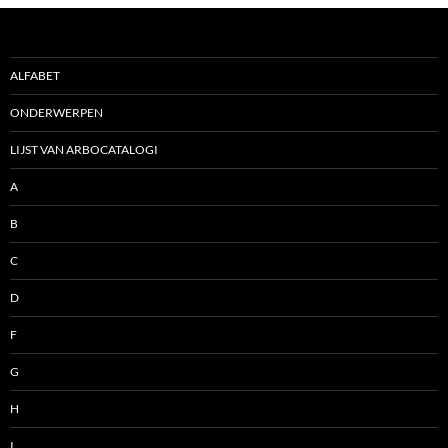
ALFABET
ONDERWERPEN
LIJST VAN ARBOCATALOGI
A
B
C
D
F
G
H
I