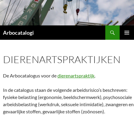
Ga
naar
de
inhoud
Zoeken
Arbocatalogi
PRIMAI
MENU
DIERENARTSPRAKTIJKEN
De Arbocatalogus voor de
dierenartspraktijk
.
In de catalogus staan de volgende arbeidsrisico’s beschreven:
fysieke belasting (ergonomie, beeldschermwerk), psychosociale
arbeidsbelasting (werkdruk, seksuele intimidatie), zwangeren en
gevaarlijke stoffen, gevaarlijke stoffen (zoönosen).