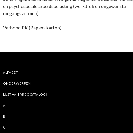
en psychosociale arbeidsbelasting (werkdruk en ongewenste
omgangsvormen).
Verbond PK (Papier-Karton).
ALFABET
ONDERWERPEN
LIJST VAN ARBOCATALOGI
A
B
C