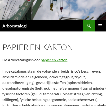
Ga
naar
de
inhoud
Zoeken
Arbocatalogi
PRIMAI
MENU
PAPIER EN KARTON
De Arbocatalogus voor
papier en karton
.
In de catalogus staan de volgende arbeidsrisico’s beschreven:
arbeidsmiddelen (algemeen, lockout, tagout, tryout,
dakrandbeveiliging), gevaarlijke stoffen (oplosmiddelen,
dieselmotoremissie (heftruck met hefvermogen 4 ton of minder))
fysische factoren (geluid, temperatuur/heat stress, verlichting,
trillingen), fysieke belasting (ergonomie, beeldschermwerk),
inrichting arbeidsplaatsen (valgevaar, algemeen, besloten ruimte