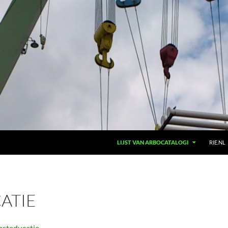
LIJST VAN ARBOCATALOGI
RIE.NL
ATIE
nsteducatie
.