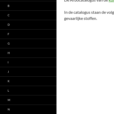
B
In de catalogus staan de volg
C
gevaarlijke stoffen.
D
F
G
H
I
J
K
L
M
N