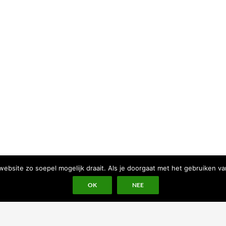
bsite zo soepel mogelijk draait. Als je doorgaat met het gebruiken va
OK
NEE