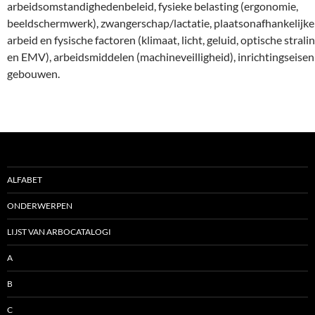
arbeidsomstandighedenbeleid, fysieke belasting (ergonomie,
beeldschermwerk), zwangerschap/lactatie, plaatsonafhankelijke
arbeid en fysische factoren (klimaat, licht, geluid, optische strali
en EMV), arbeidsmiddelen (machineveilligheid), inrichtingseisen
gebouwen.
ALFABET
ONDERWERPEN
LIJST VAN ARBOCATALOGI
A
B
C