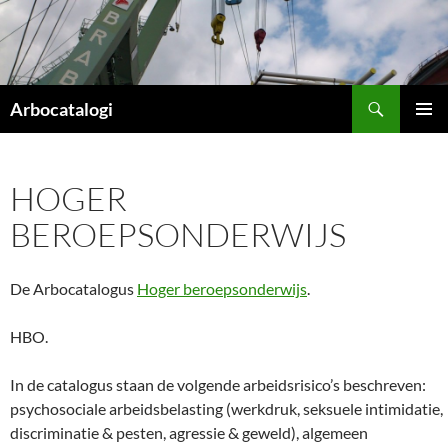
Ga
naar
de
inhoud
Zoeken
Arbocatalogi
PRIMAI
MENU
HOGER
BEROEPSONDERWIJS
De Arbocatalogus
Hoger beroepsonderwijs
.
HBO.
In de catalogus staan de volgende arbeidsrisico’s beschreven:
psychosociale arbeidsbelasting (werkdruk, seksuele intimidatie,
discriminatie & pesten, agressie & geweld), algemeen