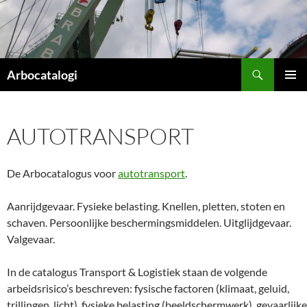
Ga
naar
de
inhoud
Zoeken
Arbocatalogi
PRIMAI
MENU
AUTOTRANSPORT
De Arbocatalogus voor
autotransport
.
Aanrijdgevaar. Fysieke belasting. Knellen, pletten, stoten en
schaven. Persoonlijke beschermingsmiddelen. Uitglijdgevaar.
Valgevaar.
In de catalogus Transport & Logistiek staan de volgende
arbeidsrisico’s beschreven: fysische factoren (klimaat, geluid,
trillingen, licht), fysieke belasting (beeldschermwerk), gevaarlijke