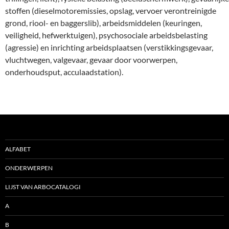
stoffen (dieselmotoremissies, opslag, vervoer verontreinigde
grond, riool- en baggerslib), arbeidsmiddelen (keuringen,
veiligheid, hefwerktuigen), psychosociale arbeidsbelasting
(agressie) en inrichting arbeidsplaatsen (verstikkingsgevaar,
vluchtwegen, valgevaar, gevaar door voorwerpen,
onderhoudsput, acculaadstation).
ALFABET
ONDERWERPEN
LIJST VAN ARBOCATALOGI
A
B