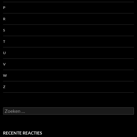
P
R
S
T
U
V
W
Z
Zoeken
naar:
RECENTE REACTIES