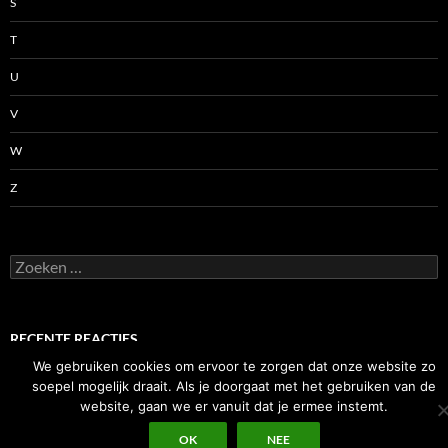
S
T
U
V
W
Z
Zoeken
naar:
RECENTE REACTIES
We gebruiken cookies om ervoor te zorgen dat onze website zo
soepel mogelijk draait. Als je doorgaat met het gebruiken van de
website, gaan we er vanuit dat je ermee instemt.
OK
NEE