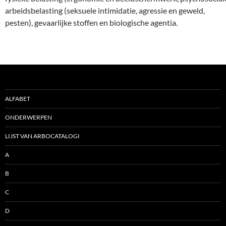
arbeidsbelasting (seksuele intimidatie, agressie en geweld,
pesten), gevaarlijke stoffen en biologische agentia.
ALFABET
ONDERWERPEN
LIJST VAN ARBOCATALOGI
A
B
C
D