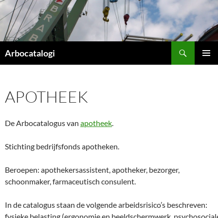
Ga
naar
de
inhoud
Zoeken
Arbocatalogi
PRIMAI
MENU
APOTHEEK
De Arbocatalogus van
apotheek
.
Stichting bedrijfsfonds apotheken.
Beroepen: apothekersassistent, apotheker, bezorger,
schoonmaker, farmaceutisch consulent.
In de catalogus staan de volgende arbeidsrisico’s beschreven:
fysieke belasting (ergonomie en beeldschermwerk, psychosocial