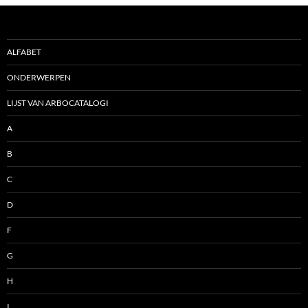
ALFABET
ONDERWERPEN
LIJST VAN ARBOCATALOGI
A
B
C
D
F
G
H
I