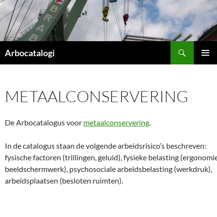
Ga
naar
de
inhoud
Zoeken
Arbocatalogi
PRIMAI
MENU
METAALCONSERVERING
De Arbocatalogus voor
metaalconservering
.
In de catalogus staan de volgende arbeidsrisico’s beschreven:
fysische factoren (trillingen, geluid), fysieke belasting (ergonomie
beeldschermwerk), psychosociale arbeidsbelasting (werkdruk),
arbeidsplaatsen (besloten ruimten).