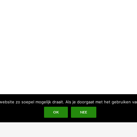
bsite zo soepel mogelijk draait. Als je doorgaat met het gebruiken va
OK
NEE