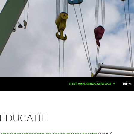
LIJST VAN ARBOCATALOGI
RIE.NL
EDUCATIE
elbaar beroepsonderwijs en volwasseneducatie
(MBO).