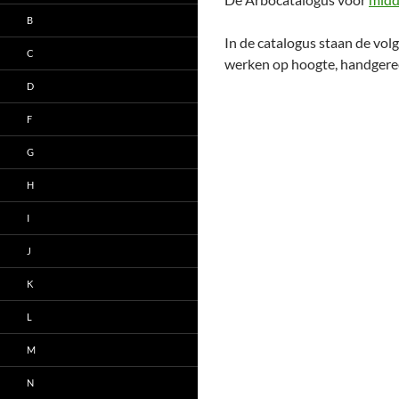
B
In de catalogus staan de vol
C
werken op hoogte, handgereed
D
F
G
H
I
J
K
L
M
N