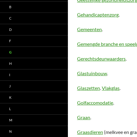
B
Gehandicaptenzorg
.
C
Gemeenten
.
D
F
Gemengde branche en spee
G
Gerechtsdeurwaarders
.
H
Glastuinbouw
.
I
J
Glaszetten
.
Vlakglas
.
K
Golfaccomodatie
.
L
Graan
.
M
Graasdieren
(melkvee en gra
N