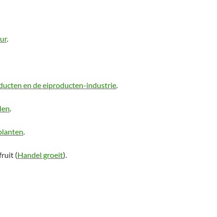
ur
.
oducten en de eiproducten-industrie
.
len
.
planten
.
ruit (
Handel groeit
).