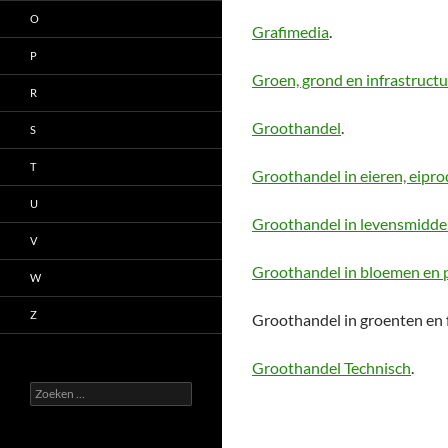
O
Grafimedia
.
P
Groen, grond en infrastructu
R
Groothandel
.
S
T
Groothandel in eieren, eipr
U
Groothandel in levensmidde
V
Groothandel in bloemen en 
W
Z
Groothandel in groenten en f
Groothandel Technisch
.
Zoeken
naar: