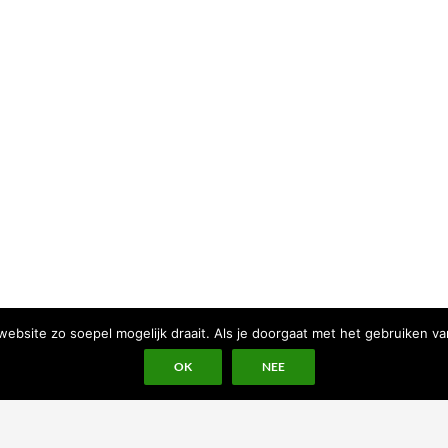
bsite zo soepel mogelijk draait. Als je doorgaat met het gebruiken va
OK
NEE