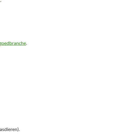
lgoedbranche
.
asdieren).