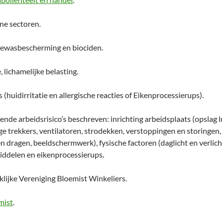
ene sectoren.
 gewasbescherming en biociden.
 lichamelijke belasting.
(huidirritatie en allergische reacties of Eikenprocessierups).
gende arbeidsrisico’s beschreven: inrichting arbeidsplaats (opslag
lige trekkers, ventilatoren, strodekken, verstoppingen en storinge
 en dragen, beeldschermwerk), fysische factoren (daglicht en verli
iddelen en eikenprocessierups
.
klijke Vereniging Bloemist Winkeliers.
mist
.