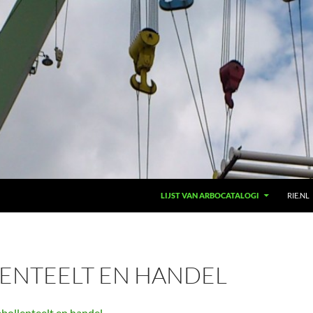
LIJST VAN ARBOCATALOGI
RIE.NL
ENTEELT EN HANDEL
bollenteelt en handel
.