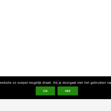
bsite zo soepel mogelijk draait. Als je doorgaat met het gebruiken va
OK
NEE