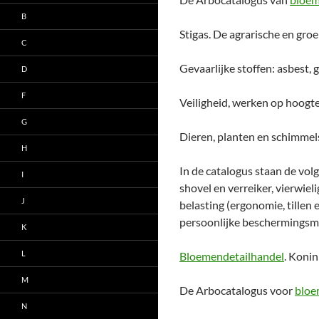
B
Stigas. De agrarische en gro
C
Gevaarlijke stoffen: asbest,
D
F
Veiligheid, werken op hoogte,
G
Dieren, planten en schimmels 
H
In de catalogus staan de vol
I
shovel en verreiker, vierwie
J
belasting (ergonomie, tillen
persoonlijke beschermingsm
K
L
Bloemendetailhandel
. Konin
M
De Arbocatalogus voor
bloe
N