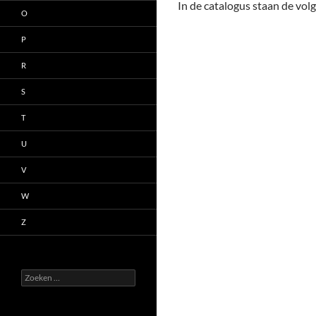
In de catalogus staan de vol
O
P
R
S
T
U
V
W
Z
Zoeken
naar: