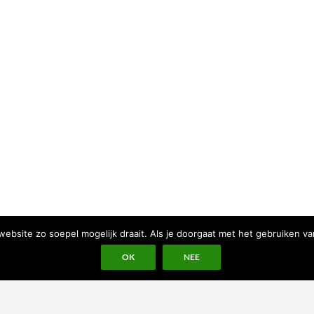
bsite zo soepel mogelijk draait. Als je doorgaat met het gebruiken va
OK
NEE