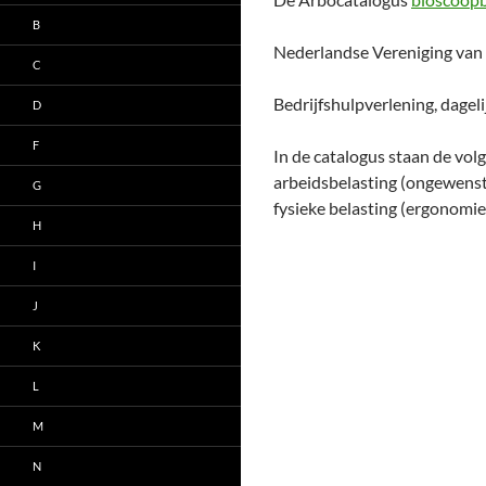
B
Nederlandse Vereniging van 
C
Bedrijfshulpverlening, dagel
D
F
In de catalogus staan de vol
arbeidsbelasting (ongewenst 
G
fysieke belasting (ergonomi
H
I
J
K
L
M
N