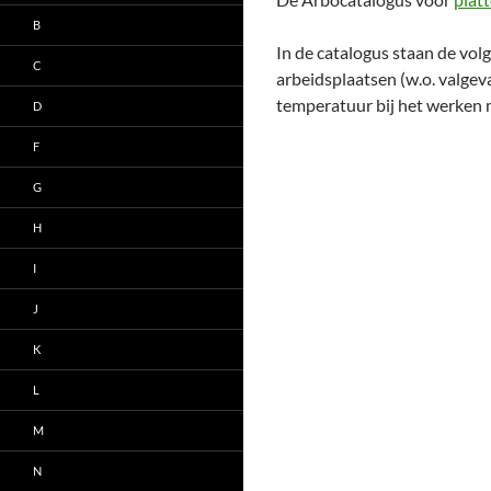
B
In de catalogus staan de vol
C
arbeidsplaatsen (w.o. valgeva
temperatuur bij het werken 
D
F
G
H
I
J
K
L
M
N