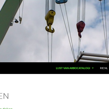
LIJST VAN ARBOCATALOGI
RIE.NL
EN
te daken
.