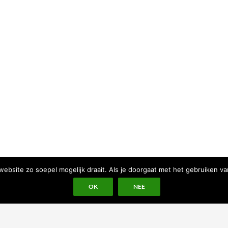
bsite zo soepel mogelijk draait. Als je doorgaat met het gebruiken va
OK
NEE