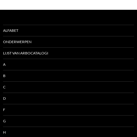
ALFABET
ONDERWERPEN
LIJST VAN ARBOCATALOGI
A
B
C
D
F
G
H