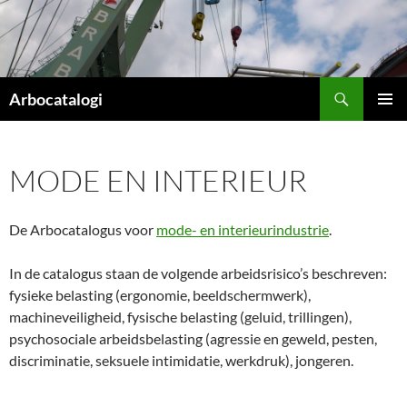
Ga
naar
de
inhoud
Zoeken
Arbocatalogi
PRIMAI
MENU
MODE EN INTERIEUR
De Arbocatalogus voor
mode- en interieurindustrie
.
In de catalogus staan de volgende arbeidsrisico’s beschreven:
fysieke belasting (ergonomie, beeldschermwerk),
machineveiligheid, fysische belasting (geluid, trillingen),
psychosociale arbeidsbelasting (agressie en geweld, pesten,
discriminatie, seksuele intimidatie, werkdruk), jongeren.