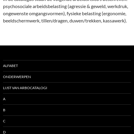
psychosociale arbeidsbelasting (agressie & geweld, werkdruk,
ongewenste omgangsvormen), fysieke belasting (ergonomie,
beeldschermwerk, tillen/dragen, duwen/trekken, kassawerk).
ALFABET
ONDERWERPEN
LIJST VAN ARBOCATALOGI
A
B
C
D