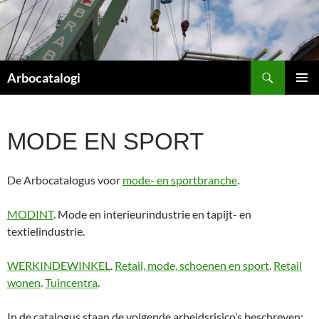
Ga
naar
de
inhoud
Zoeken
Arbocatalogi
PRIMAI
MENU
MODE EN SPORT
De Arbocatalogus voor
mode- en sportbranche
.
MODINT
. Mode en interieurindustrie en tapijt- en
textielindustrie.
WERKINDEWINKEL
.
Retail, mode, schoenen en sport
.
Retail
wonen
.
Tuincentra
.
In de catalogus staan de volgende arbeidsrisico’s beschreven: