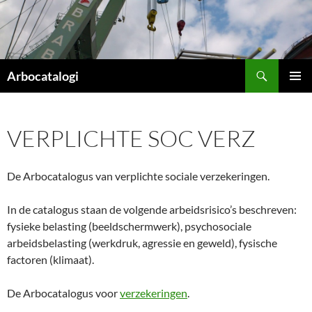
Ga
naar
de
inhoud
Zoeken
Arbocatalogi
PRIMAI
MENU
VERPLICHTE SOC VERZ
De Arbocatalogus van verplichte sociale verzekeringen.
In de catalogus staan de volgende arbeidsrisico’s beschreven:
fysieke belasting (beeldschermwerk), psychosociale
arbeidsbelasting (werkdruk, agressie en geweld), fysische
factoren (klimaat).
De Arbocatalogus voor
verzekeringen
.