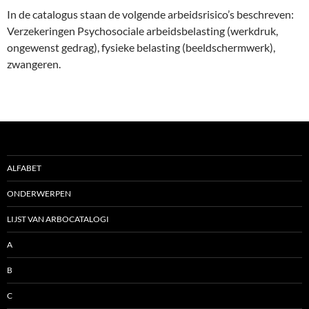
In de catalogus staan de volgende arbeidsrisico’s beschreven:
Verzekeringen Psychosociale arbeidsbelasting (werkdruk,
ongewenst gedrag), fysieke belasting (beeldschermwerk),
zwangeren.
ALFABET
ONDERWERPEN
LIJST VAN ARBOCATALOGI
A
B
C